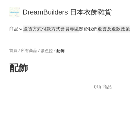
DreamBuilders 日本衣飾雜貨
商品
送貨方式
付款方式
會員專區
關於我們
退貨及退款政策
首頁
/
所有商品
/
/
紫色控
配飾
配飾
0項 商品