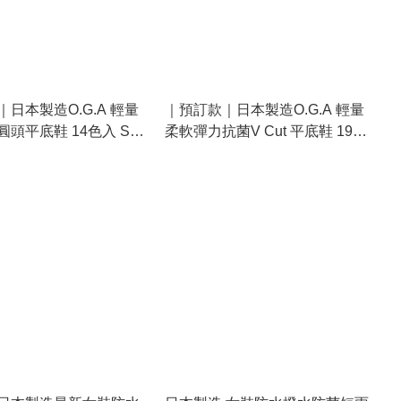
日本製造O.G.A 輕量
｜預訂款｜日本製造O.G.A 輕量
頭平底鞋 14色入 SS-
柔軟彈力抗菌V Cut 平底鞋 19色
入 22-26CM