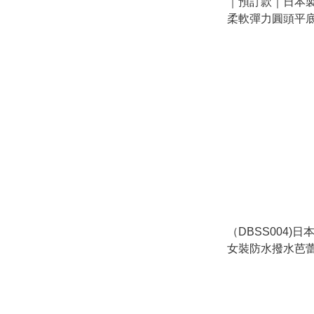
｜預訂款｜日本製造
柔軟彈力圓頭平底鞋
5L碼
（DBSS004)日本製
女裝防水撥水芭