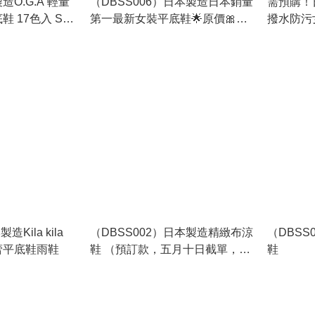
O.G.A 輕量
（DBSS006）日本製造日本銷量
需預購！
 17色入 SS-
第一最新女裝平底鞋🌟原價🎀
撥水防污
$359▶️特價$2️⃣3️⃣9️⃣🌟預購款🌟
造Kila kila
（DBSS002）日本製造精緻布涼
（DBS
蕾平底鞋雨鞋
鞋 （預訂款，五月十日截單，7
鞋
至14天發貨）