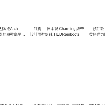
🇵製造Arch
｜訂貨 ｜ 日本製 Charming 綁帶
｜預訂款｜
小蝴蝶舒服鞋底平底
設計雨鞋短靴 TIEDRainboots
柔軟彈力圓
4L 碼