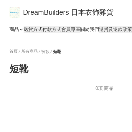
DreamBuilders 日本衣飾雜貨
商品
送貨方式
付款方式
會員專區
關於我們
退貨及退款政策
首頁
/
所有商品
/
/
褲款
短靴
短靴
0項 商品