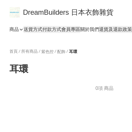
DreamBuilders 日本衣飾雜貨
商品
送貨方式
付款方式
會員專區
關於我們
退貨及退款政策
首頁
/
所有商品
/
/
/
紫色控
配飾
耳環
耳環
0項 商品