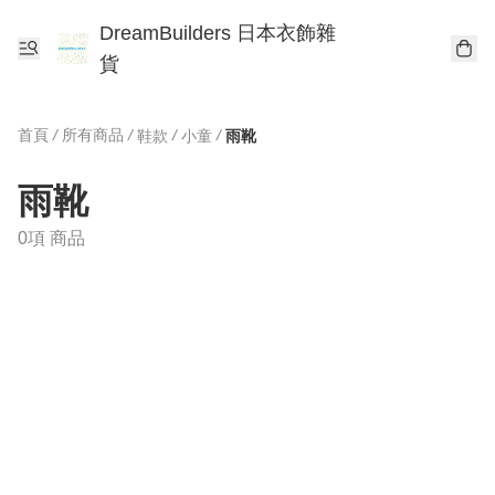
DreamBuilders 日本衣飾雜
貨
首頁
/
所有商品
/
/
/
鞋款
小童
雨靴
雨靴
0項 商品