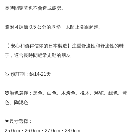
長時間穿著也不會造成疲勞。

隨附可調節 0.5 公分的厚墊，以防止腳跟起泡。

【 安心和值得信賴的日本製造】注重舒適性和舒適性的鞋
子，適合長時間經常走動的朋友

🦄 預訂期：約14-21天

🌸顏色選擇：黑色、白色、木炭色、橡木、駱駝、綠色、黃
色、陶泥色

🌟尺寸選擇：

25.0cm・26.0cm・27.0cm・28.0cm
