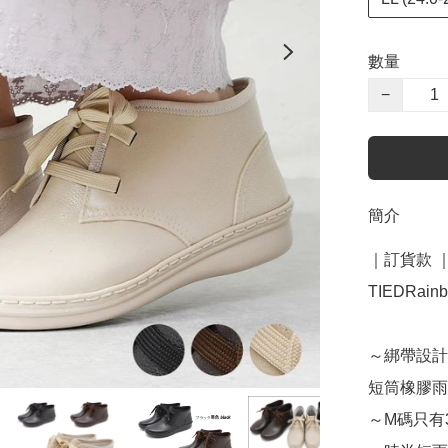
數量
−
簡介
｜訂貨款 ｜
TIEDRainbo
～綁帶設計
短筒橡膠雨
～M碼只有