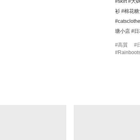
#skirt #
衫 #棉花糖女孩
#catsclot
塘小店 #
高質
Rainboot