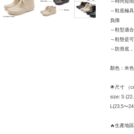
～時尚短雨
～鞋底極具
負擔

～鞋型適合
～鞋墊是可
～防滑底，
顏色：米色

🌟尺寸 （cm
size: S (2
L(23.5〜24.
🔥生產地區