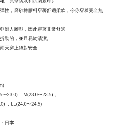
靴，完全防水和抗菌處理♪

彈性，磨砂橡膠料穿著舒適柔軟，令你穿着完全無
亞洲人腳型，因此穿著非常舒適

拆裝的，並且易於清潔。

雨天穿上絕對安全

)

2.5〜23.0) ，M(23.0〜23.5)，

0) ，LL(24.0〜24.5)

：日本
