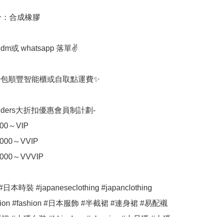
分：合成橡膠

m或 whatsapp 落單✌️

00包順豐智能櫃或自取點運費✨

uilders大折扣優惠會員制計劃-

0～VIP

00～VVIP

00～VVVIP

時裝 #japaneseclothing #japanclothing 
shion #fashion #日本服飾 #半截裙 #連身裙 #易配襯 