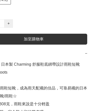
+
加至購物車
−
日本製 Charming 舒服鞋底綁帶設計雨鞋短靴 
ots

雨鞋短靴，成為雨天配襯的佳品，可靠易襯的日本
靴/雨鞋☆

308克，雨鞋來說是十分輕盈
