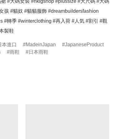
大碼裙 #大碼女裝 #hkigshop #plussize #大尺碼 #大碼
 #貓奴 #貓貓服飾 #dreambuildersfashion 
hes #轉季 #winterclothing #再入荷 #人気 #割引 #觀
日本製鞋
日本進口
MadeinJapan
JapaneseProduct
s
雨鞋
日本雨鞋