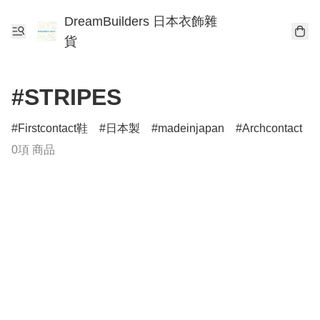
DreamBuilders 日本衣飾雜
貨
#STRIPES
Firstcontact鞋
日本製
madeinjapan
Archcontact
0項 商品