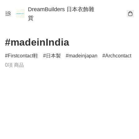
DreamBuilders 日本衣飾雜
貨
#madeinIndia
Firstcontact鞋
日本製
madeinjapan
Archcontact
0項 商品