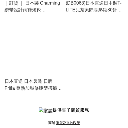
｜訂貨 ｜ 日本製 Charming
(DB0068)日本直送日本製T-
綁帶設計雨鞋短靴
LIFE兒茶素除臭壓縮80針絲
TIEDRainboots
襪
日本直送 日本製造 日牌
Frifla 發熱加壓修腿型襪褲
(200針數)
提供電子商貿服務
商舖
退貨及退款政策